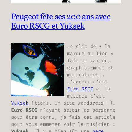
Peugeot fête ses 200 ans avec
Euro RSCG et Yuksek
Le clip de « la
marque au lion »
fait un carton,
graphiquement et
musicalement.
L’agence c’est
Euro RSCG
et la
musique c’est
Yuksek
(
tiens, un site wordpress !
).
Euro RSCG
n’ayant besoin de personne
pour être connu, je fais cet article
pour vous emmener voir le musicien :
Yuksek
. Il y a bien sûr une
page