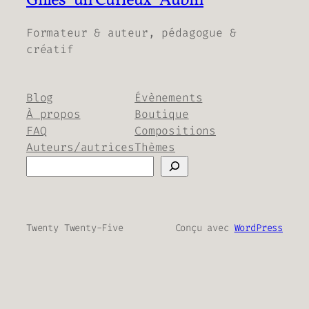
Gilles "un Curieux" Aubin
Formateur & auteur, pédagogue &
créatif
Blog
Évènements
À propos
Boutique
FAQ
Compositions
Auteurs/autrices
Thèmes
Rechercher
Twenty Twenty-Five
Conçu avec
WordPress