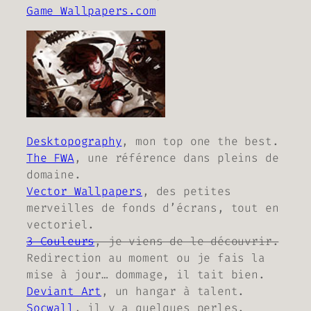
Game Wallpapers.com
Desktopography
, mon top one the best.
The FWA
, une référence dans pleins de
domaine.
Vector Wallpapers
, des petites
merveilles de fonds d’écrans, tout en
vectoriel.
3 Couleurs
, je viens de le découvrir.
Redirection au moment ou je fais la
mise à jour… dommage, il tait bien.
Deviant Art
, un hangar à talent.
Socwall
, il y a quelques perles.