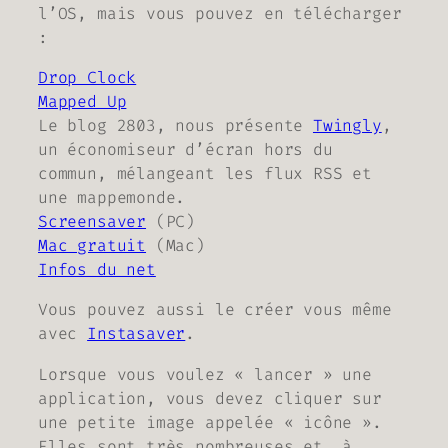
l’OS, mais vous pouvez en télécharger
:
Drop Clock
Mapped Up
Le blog 2803, nous présente
Twingly
,
un économiseur d’écran hors du
commun, mélangeant les flux RSS et
une mappemonde.
Screensaver
(PC)
Mac gratuit
(Mac)
Infos du net
Vous pouvez aussi le créer vous même
avec
Instasaver
.
Lorsque vous voulez « lancer » une
application, vous devez cliquer sur
une petite image appelée « icône ».
Elles sont très nombreuses et, à