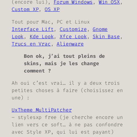
(encore lui),
Forum Windows
,
Win OSX
,
Custom XP
,
OS XP
Tout pour Mac, PC et Linux
Interface Lift
,
Customize
,
Gnome
Look
,
Kde Look
,
Xfce Look
,
Skin Base
,
Trucs en Vrac
,
Alienware
Bon ok, j’ai tout pleins de
skins, mais je les change
comment ?
Ah oui c’est vrai… il y a deux trois
petites choses à faire (
choisissez en
une
) :
UxTheme MultiPatcher
– stylesxp free (
je cherche encore un
lien vers ce soft… à ne pas confondre
avec Style XP, qui lui est payant
)