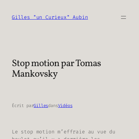
Aller
au
Gilles "un Curieux" Aubin
contenu
Stop motion par Tomas
Mankovsky
Écrit par
Gilles
dans
Vidéos
Le stop motion m’effraie au vue du