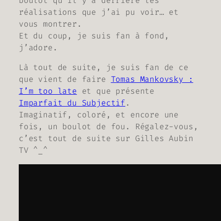
boulot qu’il y a derrière les
réalisations que j’ai pu voir… et
vous montrer.
Et du coup, je suis fan à fond,
j’adore.
Là tout de suite, je suis fan de ce
que vient de faire
Tomas Mankovsky :
I’m too late
et que présente
Imparfait du Subjectif
.
Imaginatif, coloré, et encore une
fois, un boulot de fou. Régalez-vous,
c’est tout de suite sur Gilles Aubin
TV ^_^